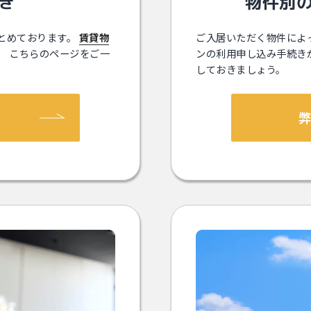
物件別
き
とめております。
賃貸物
ご⼊居いただく物件によ
、 こちらのページをご⼀
ンの利⽤申し込み⼿続き
しておきましょう。