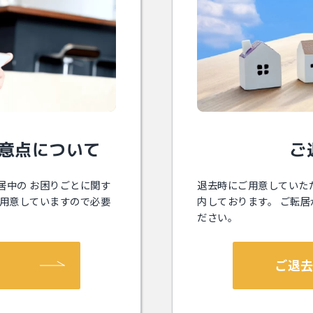
意点について
ご
居中の お困りごとに関す
退去時にご⽤意していた
ご⽤意していますので必要
内しております。 ご転
ださい。
ご退