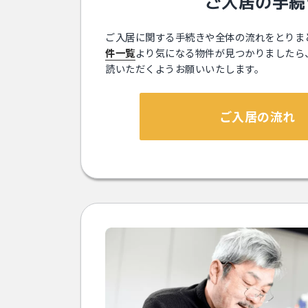
ご⼊居の⼿続
ご⼊居に関する⼿続きや全体の流れをとりま
件⼀覧
より気になる物件が⾒つかりましたら
読いただくようお願いいたします。
ご⼊居の流れ