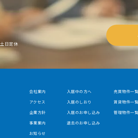
5
0 土日定休
会社案内
⼊居中の⽅へ
売買物件⼀
アクセス
⼊居のしおり
賃貸物件⼀
企業⽅針
⼊居のお申し込み
管理物件⼀
事業案内
退去のお申し込み
お知らせ